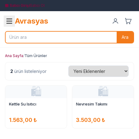
🏪 Satıcı Girişi
Satıcı Ol
Avrasyas
Ara
Ana Sayfa
/
Tüm Ürünler
2
ürün listeleniyor
🛍️
🛍️
Kettle Su Isıtıcı
Nevresim Takımı
1.563,00 ₺
3.503,00 ₺