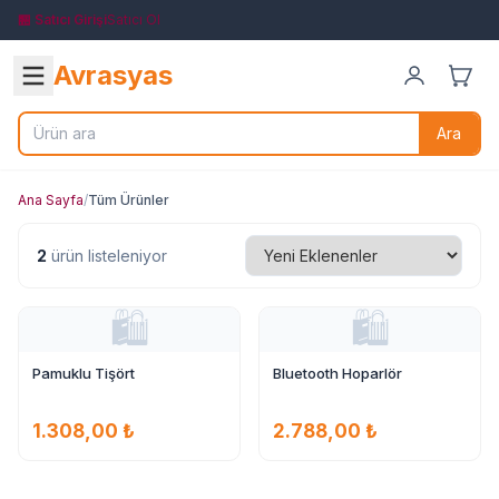
🏪 Satıcı Girişi
Satıcı Ol
Avrasyas
Ara
Ana Sayfa
/
Tüm Ürünler
2
ürün listeleniyor
🛍️
🛍️
Pamuklu Tişört
Bluetooth Hoparlör
1.308,00 ₺
2.788,00 ₺